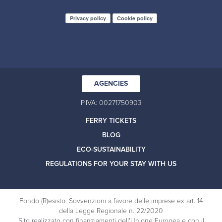
Privacy policy
Cookie policy
AGENCIES
P.IVA: 00271750903
FERRY TICKETS
BLOG
ECO-SUSTAINABILITY
REGULATIONS FOR YOUR STAY WITH US
Fondo (R)esisto: Sovvenzioni a favore delle imprese ex art. 14
della Legge Regionale n. 22/2020
Sito realizzato con finanziamenti dell'Unione Europea e con il